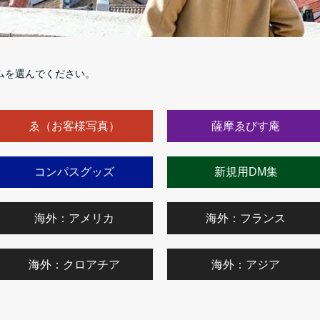
ムを選んでください。
ゑ（お客様写真）
薩摩ゑびす庵
コンパスグッズ
新規用DM集
海外：アメリカ
海外：フランス
海外：クロアチア
海外：アジア