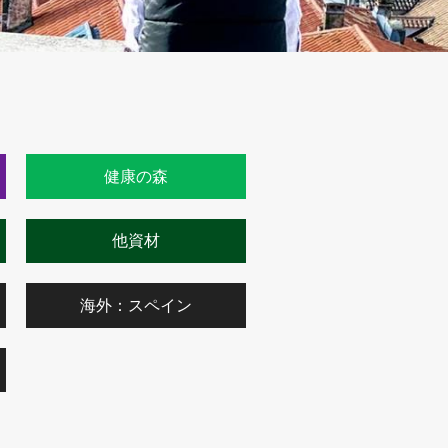
健康の森
他資材
海外：スペイン